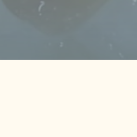
Ribbond
perfekt
platziert
Schicht
für
Schicht
zum
Erfolg